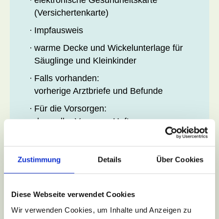
elektronische Gesundheitskarte
(Versichertenkarte)
Impfausweis
warme Decke und Wickelunterlage für
Säuglinge und Kleinkinder
Falls vorhanden:
vorherige Arztbriefe und Befunde
Für die Vorsorgen:
das gelbe Vorsorge-Heft
Wechselwindel und Mülltüte
Zur U2 und U3: Mutterpass und
Zustimmung
Details
Über Cookies
Impfausweise der Eltern
Diese Webseite verwendet Cookies
Wir verwenden Cookies, um Inhalte und Anzeigen zu