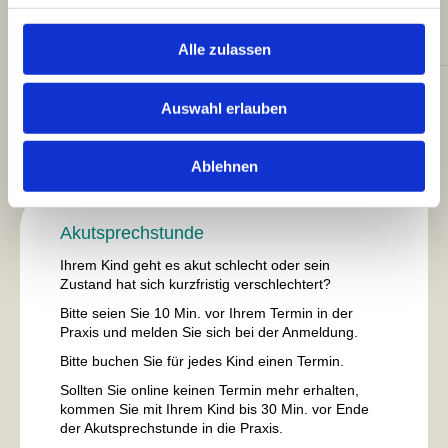
Folgende Terminvarianten bieten wir
Alle zulassen
an:
Auswahl erlauben
Bitte beachten Sie, dass die Anzahl der online buchbaren
Termine pro Patient begrenzt ist.
Ablehnen
Akutsprechstunde
Ihrem Kind geht es akut schlecht oder sein
Zustand hat sich kurzfristig verschlechtert?
Bitte seien Sie 10 Min. vor Ihrem Termin in der
Praxis und melden Sie sich bei der Anmeldung.
Bitte buchen Sie für jedes Kind einen Termin.
Sollten Sie
online
keinen Termin mehr erhalten,
kommen Sie mit Ihrem Kind bis 30 Min. vor Ende
der Akutsprechstunde in die Praxis.